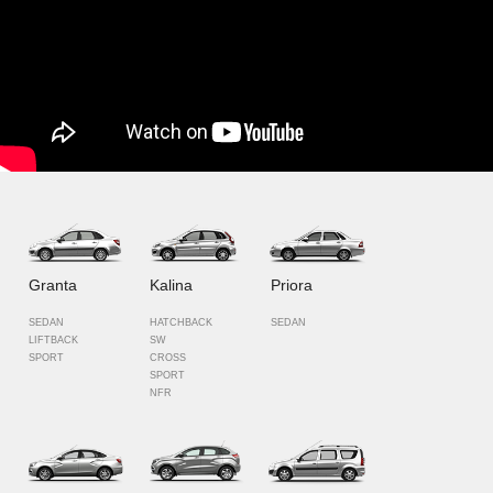
Granta
Kalina
Priora
SEDAN
HATCHBACK
SEDAN
LIFTBACK
SW
SPORT
CROSS
SPORT
NFR