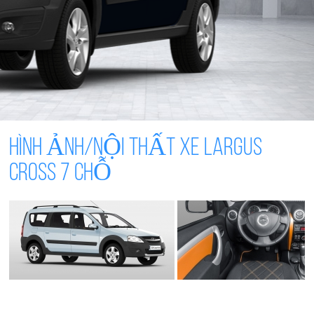
HÌNH ẢNH/NỘI THẤT XE Largus
Cross 7 CHỖ