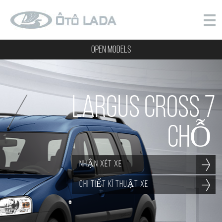
OPEN MODELS
Largus Cross 7
CHỖ
NHẬN XÉT XE
CHI TIẾT KĨ THUẬT XE